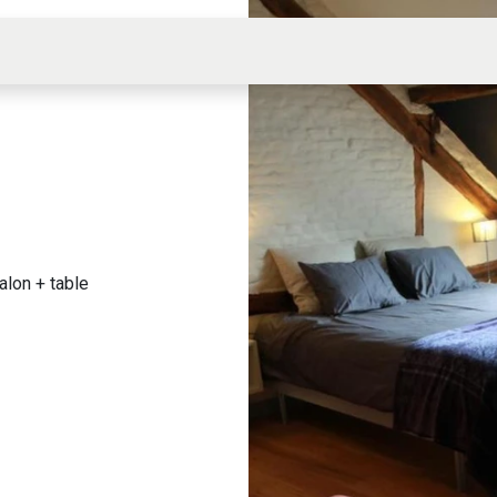
Manger
Dormir
Bouger
Contacter
Rés
alon + table