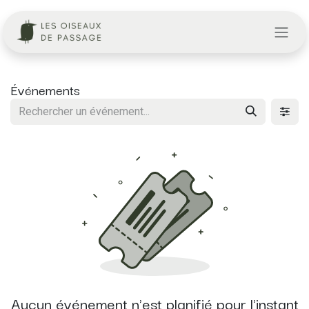
Se rendre au contenu
Événements
Aucun événement n'est planifié pour l'instant